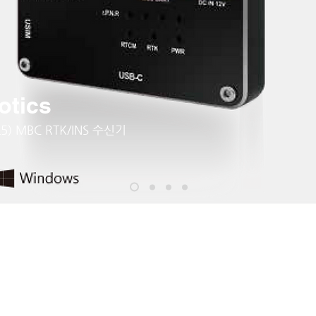
otics
, L5) MBC RTK/INS 수신기