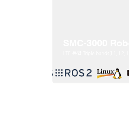
SMC-3000 Rob
LTE 통합 Triple bands(L1, L2