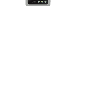
MRD-1000v2
​브로드캐스트 RTK 동글, 가장 가까운
GNSS 기준국의 보정정보(RTCM 메세지)
를 GNSS 또는 GNSS/INS 수신기에 전달
하는 장치입니다.
자세히 보기
본사
​ 대전광역시 유성구 유성대로
1689번길 70, 510호 (우34047)
#510, Yuseong-daero 1689beon-gil, yuseong-gu, Daejeon,
Korea
기술연구소 서울특별시 중구 퇴계로36
가길 100 제산빌딩 2층(우04626)