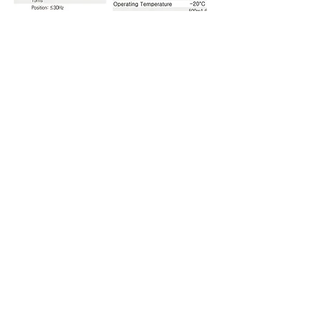
CERTIFICATION
KR
R-R-sNR-SIR-3000
FCC SDoC
Report No. KR25-HEF0041
Japan MIC
217-204070
(BT/WIFI)
Japan MIC
201-190133
(LTE)
Japan JATE
AD
190040 201
(LTE)