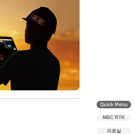
Quick Menu
MBC RTK
자료실