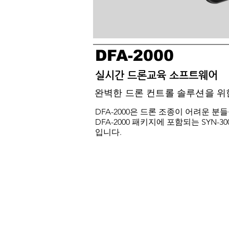
DFA-2000
실시간 드론교육 소프트웨어
​완벽한 드론 컨트롤 솔루션을 위
DFA-2000은 드론 조종이 어려운 
DFA-2000 패키지에 포함되는 SYN-
입니다.
실시간 자격증 코스에 맞춘
• 도론 실기 자격급수에 따른 실기
에 대한 비행 경로를 정확하게 표
헤딩값 지원으로 정밀한 
• GNSS 듀얼 안테나를 같이 사용