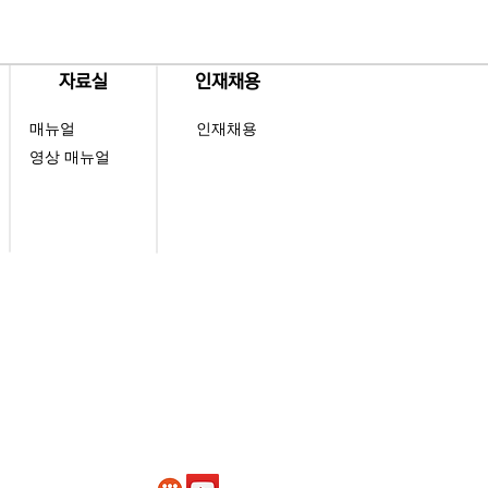
​자료실
​인재채용
매뉴얼
인재채용
영상 매뉴얼
510호 (우34047)
 Daejeon, Korea
딩 2층(우04626)
ublic of Korea