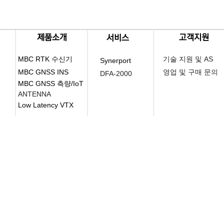
​제품소개
​고객지원
​서비스
MBC RTK 수신기
기술 지원 및 AS
Synerport
MBC GNSS INS
영업 및 구매 문의
DFA-2000
MBC GNSS 측량/IoT
ANTENNA
Low Latency VTX
본사
​ 대전광역시 유성구 유성대로 1689번길 70, 
#510, Yuseong-daero 1689beon-gil, yuseong-gu,
기술연구소 서울특별시 중구 퇴계로36가길 100 제산빌
2F, 100, Toegye-ro 36ga-gil, Jung-gu, Seoul, Rep
TEL
02)2088-1182
E-MAIL
sales
@synerex.kr