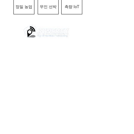
정밀 농업
무인 선박
측량 IoT
본사
​ 대전광역시 유성구 유성대로
1689번길 70, 510호 (우34047)
#510, Yuseong-daero 1689beon-gil, yuseong-gu, Daejeon,
Korea
기술연구소 서울특별시 중구 퇴계로36
가길 100 제산빌딩 2층(우04626)
2F, 100, Toegye-ro 36ga-gil, Jung-gu, Seoul, Republic of
Korea
TEL
02)2088-1182
E-MAIL
sales
@synerex.kr
Copyright © 2022 SYNEREX Inc. All rights reserved