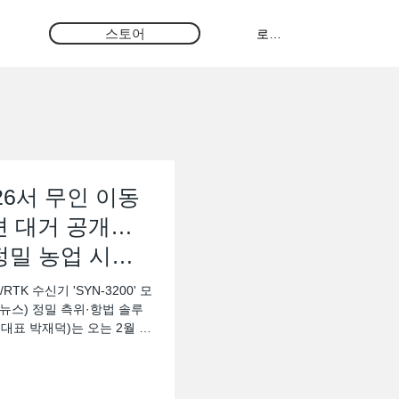
스토어
로그인
26서 무인 이동
션 대거 공개…
정밀 농업 시장
K 수신기 'SYN-3200' 모
이트뉴스) 정밀 측위·항법 솔루
 대표 박재덕)는 오는 2월 25
부산 벡스코(BEXCO)에서 진
밝혔다. 2016년 설립한 씨너
TK 등 위성항법 시스템을 활