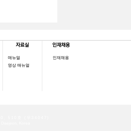
제공하는 강소기업이다. 드
이동체가 각자의 위치를 센티
, 이를 통해 안전한 이동을
 앞서 씨너렉스는 국내외 약
 제품과 기술을 공급하며 뛰어
다. 현대중공업과 아비커스를
, 포티투닷(42dot), 오토
​자료실
​인재채용
매뉴얼
인재채용
영상 매뉴얼
510호 (우34047)
 Daejeon, Korea