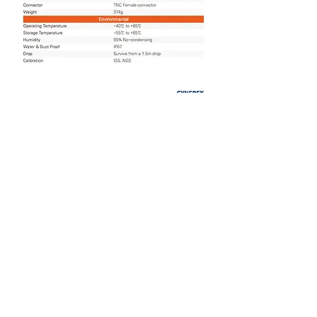
본사
​ 대전광역시 유성구 유성대로
1689번길 70, 510호 (우34047)
#510, Yuseong-daero 1689beon-gil, yuseong-gu, Daejeon,
Korea
기술연구소 서울특별시 중구 퇴계로36
가길 100 제산빌딩 2층(우04626)
2F, 100, Toegye-ro 36ga-gil, Jung-gu, Seoul, Republic of
Korea
TEL
02)2088-1182
E-MAIL
sales
@synerex.kr