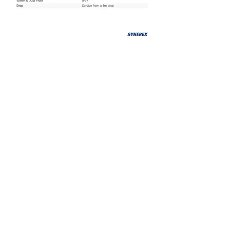
본사
​ 대전광역시 유성구 유성대로
1689번길 70, 510호 (우34047)
#510, Yuseong-daero 1689beon-gil, yuseong-gu, Daejeon,
Korea
기술연구소 서울특별시 중구 퇴계로36
가길 100 제산빌딩 2층(우04626)
2F, 100, Toegye-ro 36ga-gil, Jung-gu, Seoul, Republic of
Korea
TEL
02)2088-1182
E-MAIL
sales
@synerex.kr
Copyright © 2022 SYNEREX Inc. All rights reserved