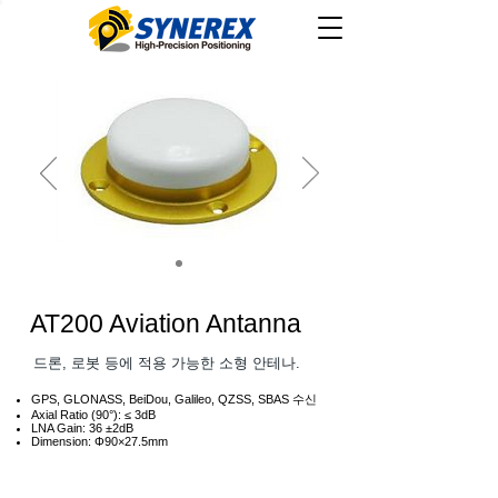
AT200 Aviation Antanna
​드론, 로봇 등에 적용 가능한 소형 안테나.
GPS, GLONASS, BeiDou, Galileo, QZSS, SBAS 수신
Axial Ratio (90°): ≤ 3dB
LNA Gain: 36 ±2dB
Dimension: Φ90×27.5mm