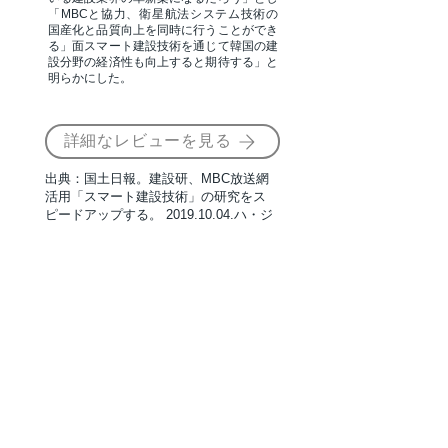
「MBCと協力、衛星航法システム技術の
国産化と品質向上を同時に行うことができ
る」面スマート建設技術を通じて韓国の建
設分野の経済性も向上すると期待する」と
明らかにした。
詳細なレビューを見る
出典：国土日報。建設研、MBC放送網
活用「スマート建設技術」の研究をス
ピードアップする。
2019.10.04
.ハ・ジ
ョンスク
​|顧客利用事例