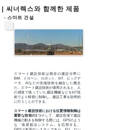
​| 씨너렉스와 함께한 제품
- 스마트 건설
スマート建設技術は既存の建設分野に
BIM、ドローン、ロボット、IoT、ビッグデ
ータ、AIなどの先端技術を融合した概念
だ。スマート建設技術が適用されると、人
の感覚で扱っていた建設機械などをIoT技
術でより精密に制御し、建設工事を効率的
に行うことができる。
スマート建設技術における位置情報制御は
重要な技術の1つ
そして、建設現場で建設
機械の動きを制御する際には、GPSのよう
な「衛星航法システム」を応用する。
GPSは米国のシステムであり、EU、ロシ