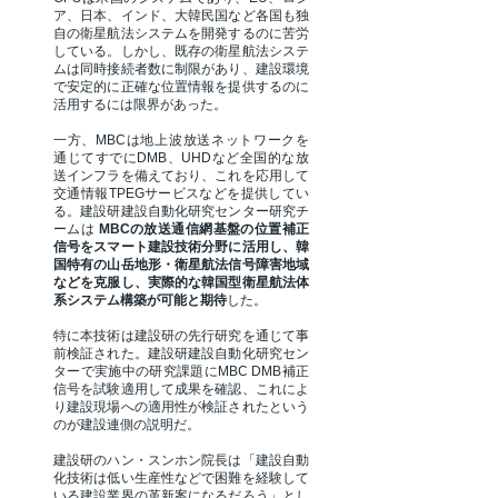
ア、日本、インド、大韓民国など各国も独
自の衛星航法システムを開発するのに苦労
している。しかし、既存の衛星航法システ
ムは同時接続者数に制限があり、建設環境
で安定的に正確な位置情報を提供するのに
活用するには限界があった。
一方、MBCは地上波放送ネットワークを
通じてすでにDMB、UHDなど全国的な放
送インフラを備えており、これを応用して
交通情報TPEGサービスなどを提供してい
る。建設研建設自動化研究センター研究チ
ームは
MBCの放送通信網基盤の位置補正
信号をスマート建設技術分野に活用し、韓
国特有の山岳地形・衛星航法信号障害地域
などを克服し、実際的な韓国型衛星航法体
系システム構築が可能と期待
した。
特に本技術は建設研の先行研究を通じて事
前検証された。建設研建設自動化研究セン
ターで実施中の研究課題にMBC DMB補正
信号を試験適用して成果を確認、これによ
り建設現場への適用性が検証されたという
のが建設連側の説明だ。
建設研のハン・スンホン院長は「建設自動
化技術は低い生産性などで困難を経験して
いる建設業界の革新案になるだろう」とし