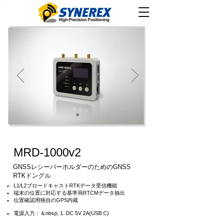
MRD-1000v2
GNSSレシーバーホルダーのためのGNSS
RTKドングル
L1/L2ブロードキャストRTKデータ受信機能
端末の位置に対応する基準局RTCMデータ抽出
位置確認用独自のGPS内蔵
電源入力：＆nbsp; 1. DC 5V 2A(USB C)