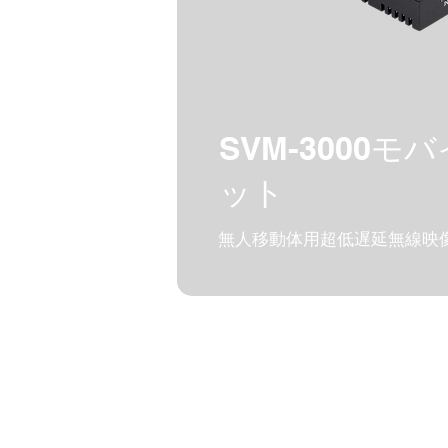
SVM-3000モ
ット
無人移動体用超低遅延無線映像