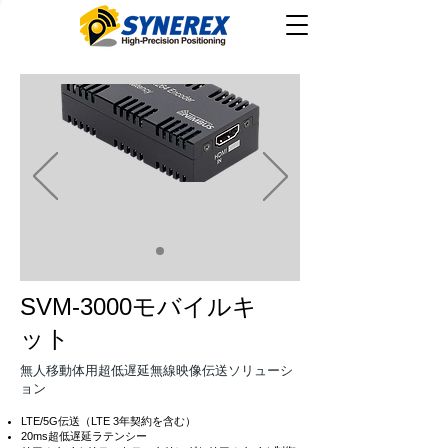
SVM-3000モバイルキ
ット
​無人移動体用超低遅延無線映像伝送ソリューシ
ョン
LTE/5G伝送（LTE 3年契約を含む）
20ms超低遅延ラテンシー