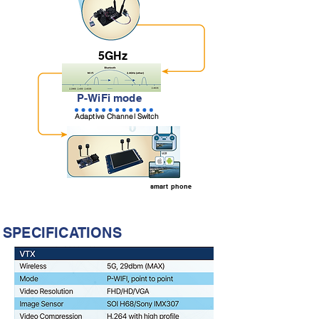
5GHz
P-WiFi mode
Adaptive Channel Switch
smart phone
SPECIFICATIONS