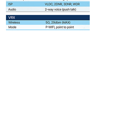
본사
​ 대전광역시 유성구 유성대로
1689번길 70, 510호 (우34047)
#510, Yuseong-daero 1689beon-gil, yuseong-gu, Daejeon,
Korea
​ソウル特別市中区退渓路36ギル2、忠武