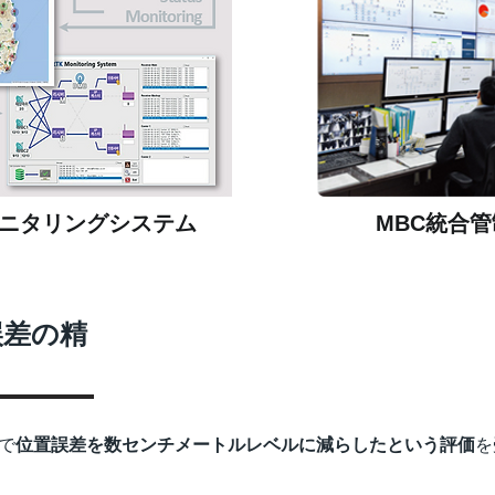
Kモニタリングシステム
MBC統合
誤差の精
」で
位置誤差を数センチメートルレベルに減らしたという評価
を