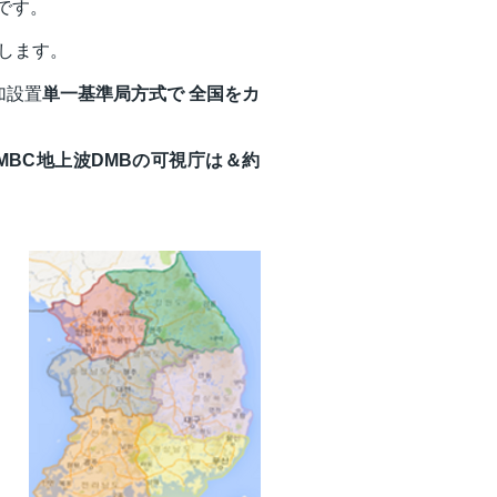
です。
供します。
加設置
単一基準局方式で
全国をカ
MBC地上波DMBの可視庁は＆
約