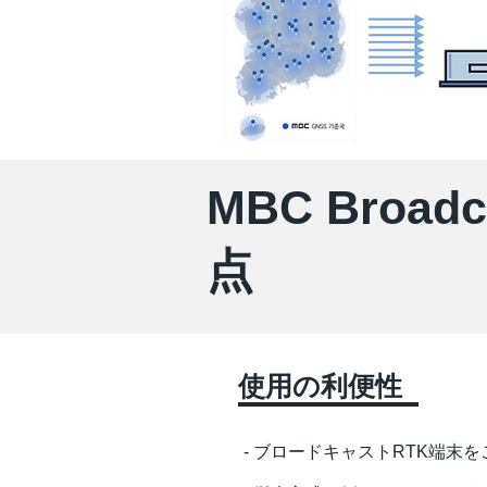
MBC Broad
点
​使用の利便性
- ブロードキャストRTK端末