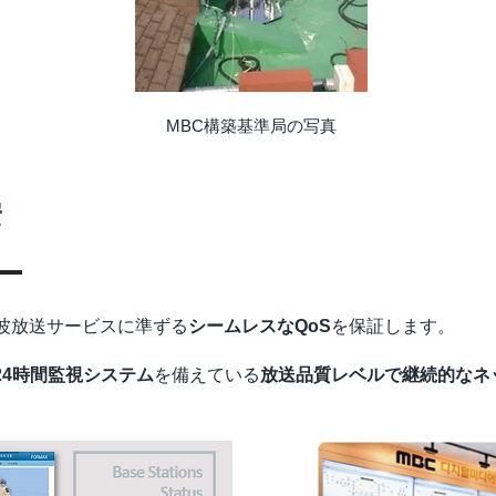
MBC構築基準局の写真
安
上波放送サービスに準ずる
シームレスなQoS
を保証します。
24時間監視システム
を備えている
放送品質レベルで継続的なネ