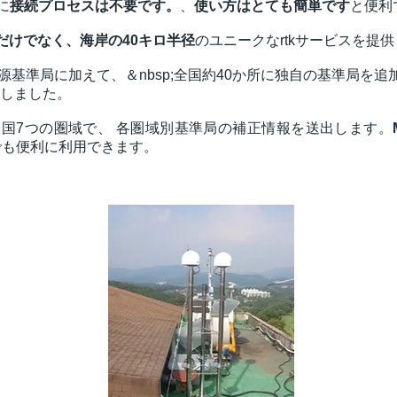
に
接続プロセスは不要です。
、
使い方はとても簡単です
と便利
だけでなく、海岸の40キロ半径
のユニークなrtkサービスを提
源基準局に加えて、＆nbsp;
全国約40か所に独自の基準局を追
しました。
全国7つの圏域で、
各圏域別基準局の補正情報を送出します。
でも便利に利用できます。