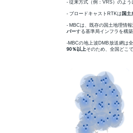
- 従来方式（例：VRS）のよう
- ブロードキャストRTKは
国土
- MBCは、既存の国土地理情報
バー
する基準局インフラを構築
-MBCの地上波DMB放送網は
90％以上
そのため、全国どこ