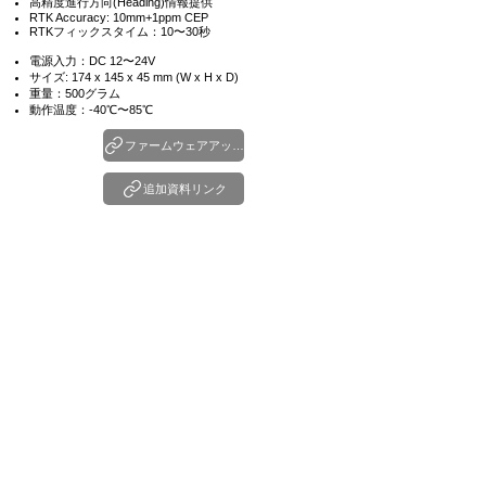
高精度進行方向(Heading)情報提供
RTK Accuracy: 10mm+1ppm CEP
RTKフィックスタイム：10〜30秒
電源入力：DC 12〜24V
サイズ: 174 x 145 x 45 mm (W x H x D)
重量：500グラム
動作温度：-40℃〜85℃
ファームウェアアップデートファイル
追加資料リンク