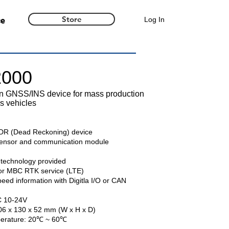
Store
Log In
ce
2000
on GNSS/INS device for mass production
s vehicles
 DR (Dead Reckoning) device
sensor and communication module
technology provided
for MBC RTK service (LTE)
peed information with Digitla I/O or CAN
C 10-24V
06 x 130 x 52 mm (W x H x D)
perature: 20℃ ~ 60℃