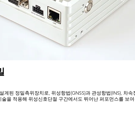
밀
설계된 정밀측위장치로, 위성항법(GNSS)과 관성항법(INS), 차속정
ckoning)기술을 적용해 위성신호단절 구간에서도 뛰어난 퍼포먼스를 보
Automotive Dead Reckoni
신 모듈 |MU 센서가 일체형으로 통합
• MGl-2000은설치된 차량으로
다
연산하는 ADR 기술이 적용되어 있