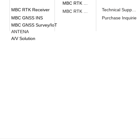
MBC RTK Receiver
MBC RTK Receiver
Technical Support
MBC RTK Receiver
MBC GNSS INS
Purchase Inquirie
MBC GNSS Survey/IoT
ANTENA
A/V Solution
head office
​#510, 70, Yuseong-daero 1689b
gu, Daejeon (#34047)
#510, Yuseong-daero 1689beon-gil, yuseong-gu,
Institute
1105, Main Building, Chungmuro, 2
Jung-gu, Seoul (04626)
#1105, Bon-Gwan, Chungmuro-Gwan, 2, Toegye-r
TEL
02)2088-1182
E-MAIL
sales
@synerex.kr