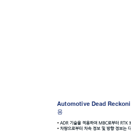
• 또한 내장된 듀얼 GNSS 모듈은 
GPS 분만 아니라 여러 종류의 위성
(GPS, Galileo, GLONASS, Beidou)
MBC RTK로 빠르고 편리하게
• MBC Broadcast RTK 서비스
운 위치의 기준국으로부터 보정신호를
발휘할 수 있습니다
MGl-2000 구매 시 MBC Broadca
니다.
측위정보(NMEA) Uplink기능 지
• 출력데이터(NMEA)를지정한 서버로 전
이 탑재되어 있어 장착 장비에 대한 
Automotive Dead Recko
용
•
ADR 기술을 적용하여 MBC로부터 RTK
•
차량으로부터 차속 정보 및 방향 정보는 디