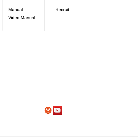
Manual
Recruitment
Video Manual
eon-gil, Yuseong-
 Daejeon, Korea
, Toegye-ro 36-gil,
o 36-gil, Jung-Gu Seoul, Korea