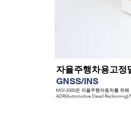
자율주행차용고정
GNSS/INS
MGI-2000은 자율주행자동차를 위해 
ADR(Automotive Dead Re
다중센서및통신모듈통합제공
• MGl-2000은듀얼 GNSS 모듈 통
된 추측 항법연산이 가능한 장비입니