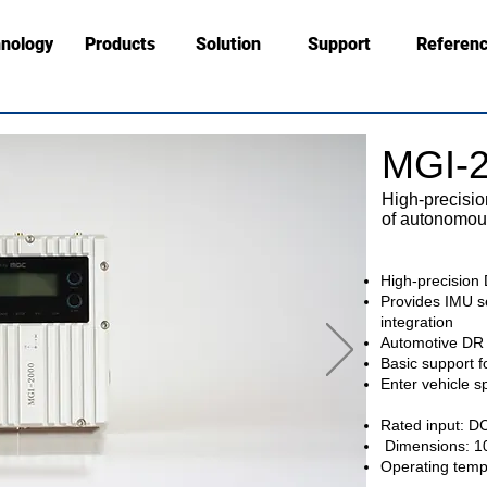
nology
Products
Solution
Support
Referen
MGI-
​High-precisi
of autonomou
High-precision
Provides IMU 
integration
Automotive DR 
Basic support 
Enter vehicle s
Rated input: D
​
Dimensions: 1
Operating tem