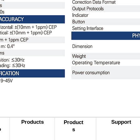
Products​
Support
Product
o
s​