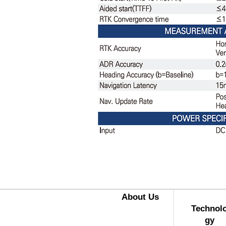
​About Us
Technol
gy