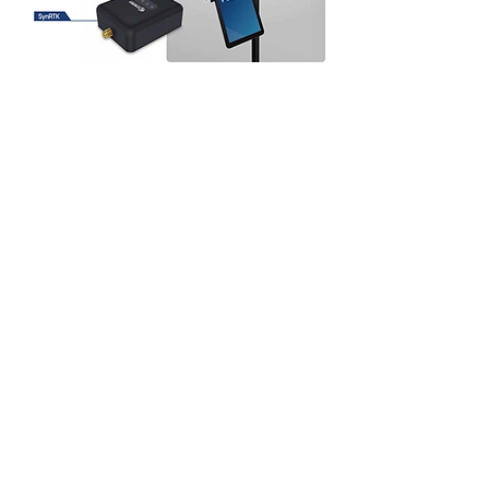
초경량 초소형 사이즈
Small form factor 49 x 59 19.7 초소형 단말기로 스
•
마트폰, 태블릿 탑재가 용이 합니다.
Dual-band GNSS RTK 수신기
​
• Ublox F9P 칩을 장착하여 184채널을 통해 높은 정확
도의 우수한 Fix 성능을 보여줍니다.
RTK로 정밀한 위치 정보 제공
• RTK Fixed 시 위/경도 2cm 미만, 고도 10cm 미만 오
차의 우수한 위치정보를 제공합니다.
SynRTK 단말과 태블릿간의 간편한 연결
• 블루투스 2.0, USB OTG 기능이 탑재 되었습니다.
태블릿과 스마트폰 응용프로그램과 앱 호환성
• SynRTK 앱을 통한 정밀 위치 정보 제공하여 운영이 가
능합니다.
설치 용이성
• 다양한 설치 요구사항을 충족시킬 수 있게 마운팅 설치
가 가능합니다. (1/4" screw hole 적용)