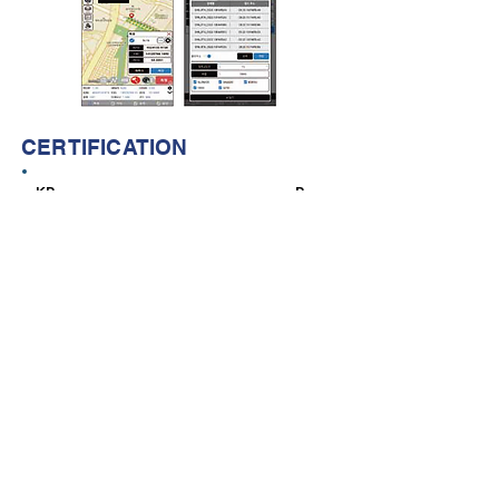
CERTIFICATION
KR R-
R-sNR-SYN-RTK
FCC SDoC
Report No. KR25-HEF0033
Japan MIC
217-204070
(BT/WIFI)
​SynRTK
제품구성