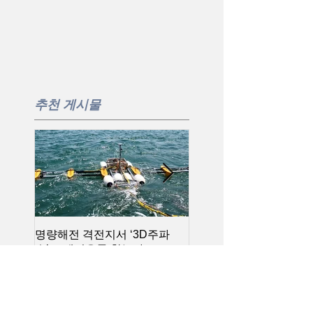
추천 게시물
명량해전 격전지서 ‘3D주파
씨너렉스, MBC RTK 기
수’로 해저유물 찾는다
용 초정밀 위치정보 시스
(2020.08.14/동아일보)/ 굿모닝
시(2020.06.16/로봇신문)
대한민국 라이브 [찐현장속으
로] 수중문화재 탐사 현장을 가
다