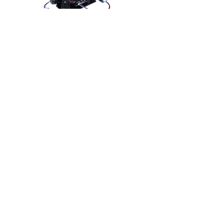
A/V Solution
詳細はこちら >
본사
​ 대전광역시 유성구 유성대로
1689번길 70, 510호 (우34047)
#510, Yuseong-daero 1689beon-gil, yuseong-gu, Daejeon,
Korea
​ソウル特別市中区退渓路36ギル2、忠武
路館本館1105号（右04626）
#1105, Bon-Gwan, Chungmuro-Gwan, 2, Toegye-ro 36-gil,
Jung-G Seoul, Korea
TEL
＆nbsp;
02)2088-1182
＆nbsp;
Phone＆
nbsp;
010-9867-3755
＆nbsp;
E-MAIL＆nbsp;
jdpark@synerex.kr