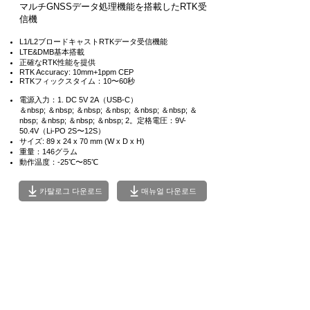
マルチGNSSデータ処理機能を搭載したRTK受
信機
L1/L2ブロードキャストRTKデータ受信機能
LTE&DMB基本搭載
正確なRTK性能を提供
RTK Accuracy: 10mm+1ppm CEP
RTKフィックスタイム：10〜60秒
電源入力：1. DC 5V 2A（USB-C）
＆nbsp; ＆nbsp; ＆nbsp; ＆nbsp; ＆nbsp; ＆nbsp; ＆
nbsp; ＆nbsp; ＆nbsp; ＆nbsp; 2。定格電圧：9V-
50.4V（Li-PO 2S〜12S）
サイズ: 89 x 24 x 70 mm (W x D x H)
重量：146グラム
動作温度：-25℃〜85℃
카탈로그 다운로드
매뉴얼 다운로드