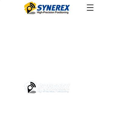
본사
​ 대전광역시 유성구 유성대로
1689번길 70, 510호 (우34047)
#510, Yuseong-daero 1689beon-gil, yuseong-gu, Daejeon,
Korea
​ソウル特別市中区退渓路36ギル2、忠武