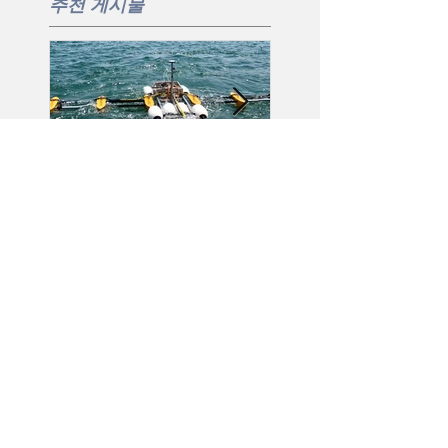
추천 게시물
명량해전 격전지서 ‘3D주파
씨너렉스, MBC RTK 기
수’로 해저유물 찾는다
용 초정밀 위치정보 시스
(2020.08.14/동아일보)/ 굿모닝
시(2020.06.16/로봇신문)
대한민국 라이브 [찐현장속으
로] 수중문화재 탐사 현장을 가
다
본사
​ 대전광역시 유성구 유성대로
1689번길 70, 510호 (우34047)