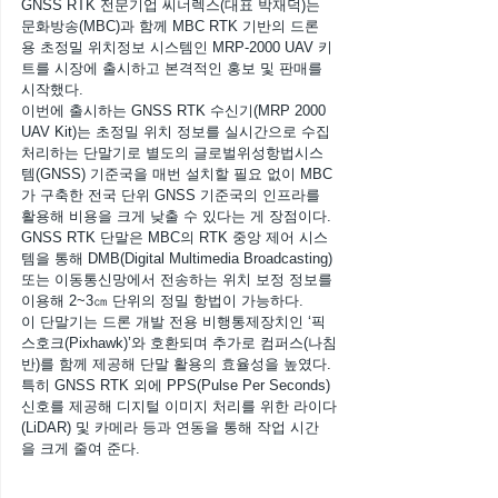
GNSS RTK 전문기업 씨너렉스(대표 박재덕)는 
문화방송(MBC)과 함께 MBC RTK 기반의 드론
용 초정밀 위치정보 시스템인 MRP-2000 UAV 키
트를 시장에 출시하고 본격적인 홍보 및 판매를 
시작했다.
이번에 출시하는 GNSS RTK 수신기(MRP 2000 
UAV Kit)는 초정밀 위치 정보를 실시간으로 수집 
처리하는 단말기로 별도의 글로벌위성항법시스
템(GNSS) 기준국을 매번 설치할 필요 없이 MBC
가 구축한 전국 단위 GNSS 기준국의 인프라를 
활용해 비용을 크게 낮출 수 있다는 게 장점이다.
GNSS RTK 단말은 MBC의 RTK 중앙 제어 시스
템을 통해 DMB(Digital Multimedia Broadcasting) 
또는 이동통신망에서 전송하는 위치 보정 정보를 
이용해 2~3㎝ 단위의 정밀 항법이 가능하다.
이 단말기는 드론 개발 전용 비행통제장치인 ‘픽
스호크(Pixhawk)’와 호환되며 추가로 컴퍼스(나침
반)를 함께 제공해 단말 활용의 효율성을 높였다. 
특히 GNSS RTK 외에 PPS(Pulse Per Seconds) 
신호를 제공해 디지털 이미지 처리를 위한 라이다
(LiDAR) 및 카메라 등과 연동을 통해 작업 시간
을 크게 줄여 준다.